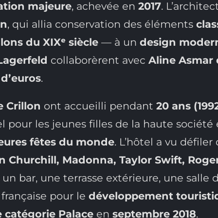
tion majeure
, achevée en
2017
. L’archite
on
, qui allia conservation des éléments
cla
alons du XIXᵉ siècle
— à un
design modern
Lagerfeld
collaborèrent avec
Aline Asmar
 d’euros
.
 Crillon
ont accueilli pendant
20 ans (199
el pour les jeunes filles de la haute sociét
leures fêtes du monde
. L’hôtel a vu défile
 Churchill, Madonna, Taylor Swift, Roge
 un bar, une terrasse extérieure, une salle 
 française pour le
développement touristi
e catégorie Palace
en
septembre 2018
.