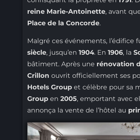
reine Marie-Antoinette
, avant qu
Place de la Concorde
.
Malgré ces événements, l’édifice 
siècle
, jusqu’en
1904
. En
1906
, la
S
bâtiment. Après une
rénovation 
Crillon
ouvrit officiellement ses p
Hotels Group
et célèbre pour sa 
Group
en
2005
, emportant avec ell
annonça la vente de l’hôtel au
pri