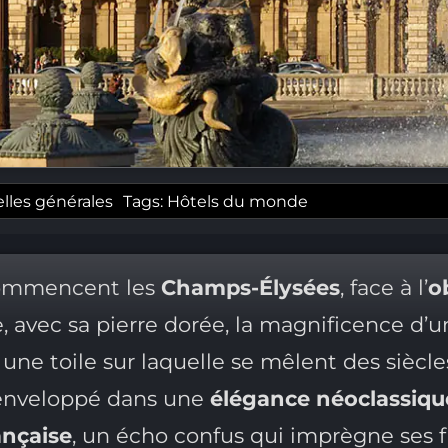
lles générales
Tags:
Hôtels du monde
 commencent les
Champs-Élysées
, face à l’
o
e, avec sa pierre dorée, la magnificence d’
le une toile sur laquelle se mêlent des siècle
t enveloppé dans une
élégance néoclassiqu
ançaise
, un écho confus qui imprègne ses f