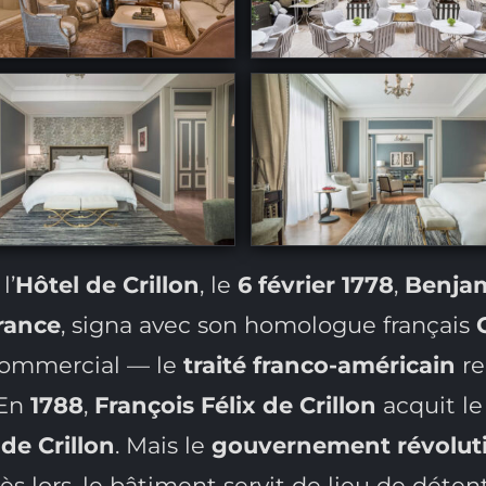
l’
Hôtel de Crillon
, le
6 février 1778
,
Benjam
rance
, signa avec son homologue français
commercial — le
traité franco-américain
re
 En
1788
,
François Félix de Crillon
acquit le
 de Crillon
. Mais le
gouvernement révolut
Dès lors, le bâtiment servit de lieu de déte