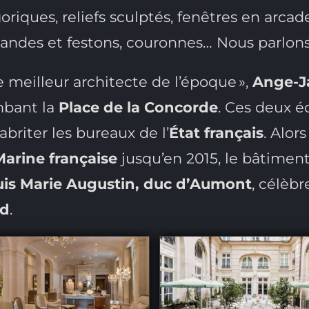
égoriques, reliefs sculptés, fenêtres en arca
andes et festons, couronnes… Nous parlons 
le meilleur architecte de l’époque »,
Ange-J
bant la
Place de la Concorde
. Ces deux éd
abriter les bureaux de l’
État français
. Alor
arine française
jusqu’en 2015, le bâtiment 
uis Marie Augustin, duc d’Aumont
, célèb
rd
.