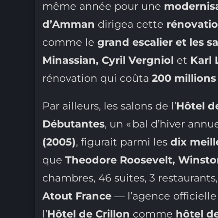
même année pour une
modernisa
d’Amman
dirigea cette
rénovati
comme le
grand escalier et les s
Minassian, Cyril Vergniol
et
Karl 
rénovation qui coûta
200 millions
Par ailleurs, les salons de l’
Hôtel de
Débutantes
, un « bal d’hiver annu
(2005)
, figurait parmi les
dix meil
que
Theodore Roosevelt, Winston
chambres, 46 suites, 3 restaurants,
Atout France
— l’agence officielle
l’
Hôtel de Crillon
comme
hôtel d