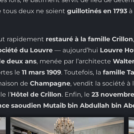
e tous deux ne soient
guillotinés en 1793
à 
fut rapidement
restauré à la famille Crillon
ociété du Louvre
— aujourd’hui
Louvre Ho
de deux ans
, menée par l’architecte
Walter
ortes le
11 mars 1909
. Toutefois, la
famille Ta
maison de
Champagne
, vendit la société à
e l’
Hôtel de Crillon
. Enfin, le
23 novembre
nce saoudien Mutaib bin Abdullah bin Ab