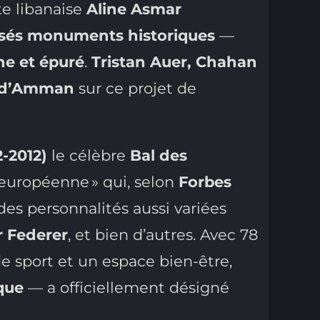
cte libanaise
Aline Asmar
ssés monuments historiques
—
e et épuré
.
Tristan Auer, Chahan
 d’Amman
sur ce projet de
2-2012)
le célèbre
Bal des
é européenne » qui, selon
Forbes
r des personnalités aussi variées
r Federer
, et bien d’autres. Avec 78
de sport et un espace bien-être,
que
— a officiellement désigné