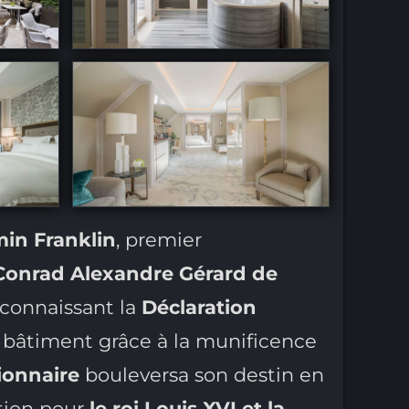
in Franklin
, premier
Conrad Alexandre Gérard de
connaissant la
Déclaration
 bâtiment grâce à la munificence
ionnaire
bouleversa son destin en
ntion pour
le roi Louis XVI et la