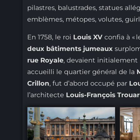
pilastres, balustrades, statues all
emblèmes, métopes, volutes, guirl
En 1758, le roi
Louis XV
confia à « 
deux bâtiments jumeaux
surplom
rue Royale
, devaient initialement 
accueilli le quartier général de la
M
Crillon
, fut d’abord occupé par
Lo
l’architecte
Louis-François Troua