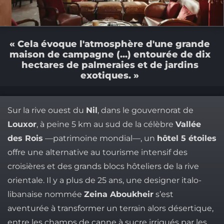
« Cela évoque l'atmosphère d'une grande
maison de campagne (...) entourée de dix
hectares de palmeraies et de jardins
exotiques. »
Sur la rive ouest du
Nil
, dans le gouvernorat de
Louxor
, à peine 5 km au sud de la célèbre
Vallée
des Rois
—patrimoine mondial—, un
hôtel 5 étoiles
offre une alternative au tourisme intensif des
croisières et des grands blocs hôteliers de la rive
orientale. Il y a plus de 25 ans, une designer italo-
libanaise nommée
Zeina Aboukheir
s’est
aventurée à transformer un terrain alors désertique,
entre les champs de canne à sucre irrigués par les