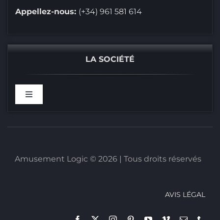
Appellez-nous:
(+34) 961 581 614
LA SOCIÉTÉ
Toggle
Navigation
BIENVENUS CHEZ
RÉFÉRENCES
Amusement Logic © 2026 | Tous droits réservés
CATALOGUES
AVIS LÉGAL
CERTIFICATS DE LA SOCIÉTÉ