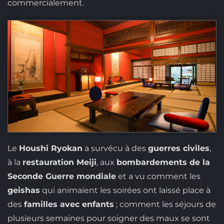
commercialement.
Le
Houshi Ryokan
a survécu à des
guerres civiles
,
à la
restauration Meiji
, aux
bombardements de la
Seconde Guerre mondiale
et a vu comment les
geishas
qui animaient les soirées ont laissé place à
des
familles avec enfants
; comment les séjours de
plusieurs semaines pour soigner des maux se sont