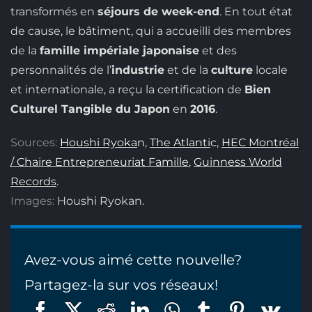
transformés en
séjours de week-end
. En tout état
de cause, le bâtiment, qui a accueilli des membres
de la
famille impériale japonaise
et des
personnalités de l’
industrie
et de la
culture
locale
et internationale, a reçu la certification de
Bien
Culturel Tangible du Japon
en
2016
.
So
ur
ces:
Houshi Ryoka
n
,
The Atlanti
c
,
HEC Montréal
/ Chaire Entrepreneuriat Famille
,
Guinness World
Records
.
Images:
Houshi Ryokan.
Avez-vous aimé cette nouvelle?
Partagez-la sur vos réseaux!