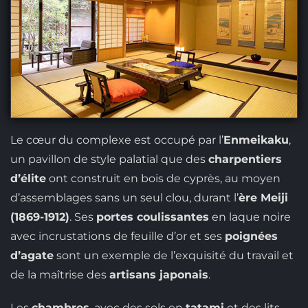
Le cœur du complexe est occupé par l’
Enmeikaku
,
un pavillon de style palatial que des
charpentiers
d’élite
ont construit en bois de cyprès, au moyen
d’assemblages sans un seul clou, durant l’
ère Meiji
(1869-1912)
. Ses
portes coulissantes
en laque noire
avec incrustations de feuille d’or et ses
poignées
d’agate
sont un exemple de l’exquisité du travail et
de la maîtrise des
artisans japonais
.
Les
chambres
, avec des sols en
tatami
et des lits