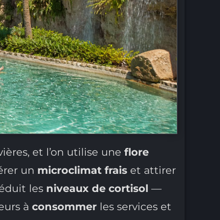
res, et l’on utilise une
flore
érer un
microclimat frais
et attirer
éduit les
niveaux de cortisol
—
teurs à
consommer
les services et