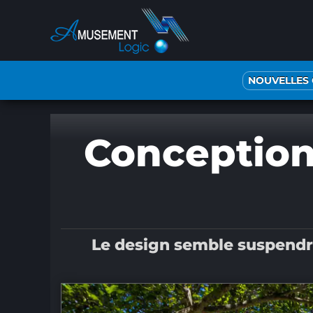
Passer
au
contenu
NOUVELLES
Conception
Le design semble suspendre 