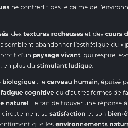
ues
ne contredit pas le calme de l’environne
sés
, des
textures rocheuses
et des
cours 
rs semblent abandonner l’esthétique du «
profit d’un
paysage vivant
, qui respire, é
l
, en plus du
stimulant ludique
.
é biologique
: le
cerveau humain
, épuisé 
a
fatigue cognitive
ou d’autres formes de fa
 naturel
. Le fait de trouver une réponse
e directement sa
satisfaction
et son
bien-ê
onfirment que les
environnements natura