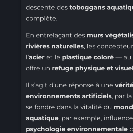
descente des
toboggans aquatiq
complète.
En entrelaçant des
murs végétali
rivières naturelles
, les concepteu
l’
acier
et le
plastique coloré
— au 
offre un
refuge physique et visue
Il s’agit d’une réponse à une
vérit
environnements artificiels
, par l
se fondre dans la vitalité du
monde
aquatique
, par exemple, influenc
psychologie environnementale
c