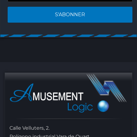
Calle Velluters, 2.
Polígono industrial Vara de Quart