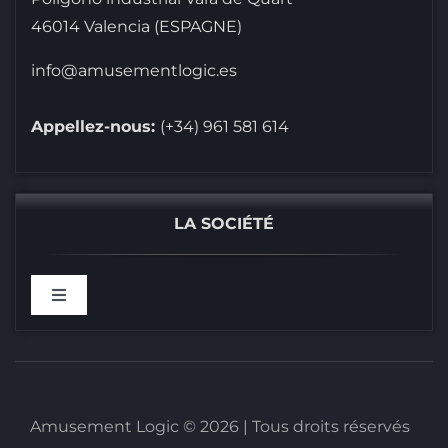
46014 Valencia (ESPAGNE)
info@amusementlogic.es
Appellez-nous:
(+34) 961 581 614
LA SOCIÉTÉ
Toggle
Navigation
BIENVENUS CHEZ
RÉFÉRENCES
Amusement Logic © 2026 | Tous droits réservés