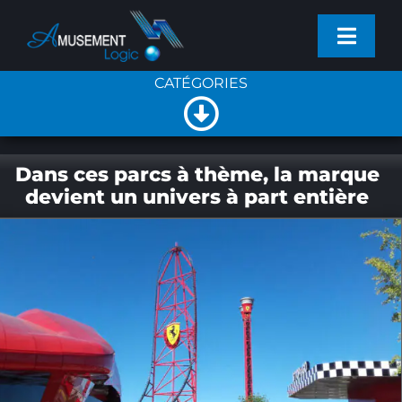
Passer
Toggl
au
Navig
contenu
CATÉGORIES
PROJETS
Toggle
SERVICES
NOUVELLES GÉNÉRALES
Navigation
Dans ces parcs à thème, la marque
devient un univers à part entière
PRODUITS
NOUVELLES DE L’ENTREPRISE
ACTUALITÉS
NOUVEAUX PRODUITS
ENTREPRISE
CONTACT