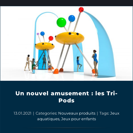
Un nouvel amusement : les Tri-
Pods
13.01.2021
|
Categories:
Nouveaux produits
|
Tags:
Jeux
aquatiques
,
Jeux pour enfants