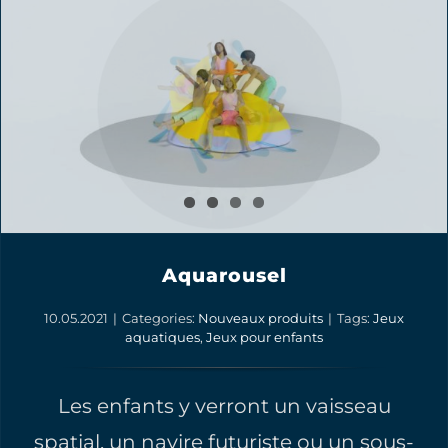
Aquarousel
10.05.2021
|
Categories:
Nouveaux produits
|
Tags:
Jeux
aquatiques
,
Jeux pour enfants
Les enfants y verront un vaisseau
spatial, un navire futuriste ou un sous-