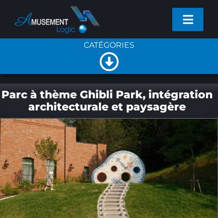
Passer
Toggl
au
Navig
contenu
CATÉGORIES
PROJETS
Toggle
SERVICES
NOUVELLES GÉNÉRALES
Navigation
Parc à thème Ghibli Park, intégration
architecturale et paysagère
PRODUITS
NOUVELLES DE L’ENTREPRISE
ACTUALITÉS
NOUVEAUX PRODUITS
ENTREPRISE
CONTACT