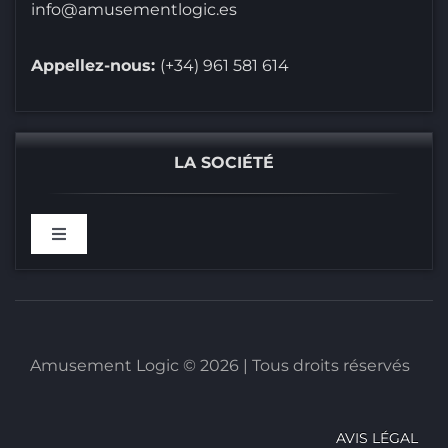
info@amusementlogic.es
Appellez-nous:
(+34) 961 581 614
LA SOCIÉTÉ
Toggle
Navigation
BIENVENUS CHEZ
RÉFÉRENCES
Amusement Logic © 2026 | Tous droits réservés
CATALOGUES
AVIS LÉGAL