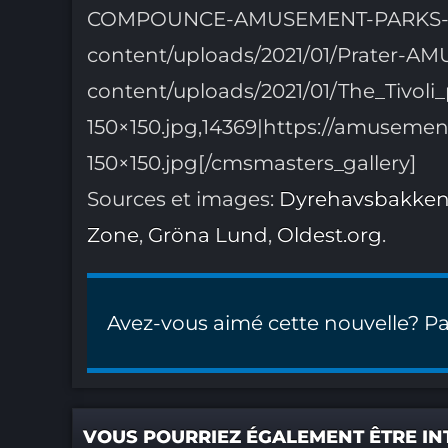
COMPOUNCE-AMUSEMENT-PARKS-15-15
content/uploads/2021/01/Prater-AM
content/uploads/2021/01/The_Tiv
150×150.jpg,14369|https://amuseme
150×150.jpg[/cmsmasters_gallery]
Sources et images:
Dyrehavsbakke
Zone
,
Gröna Lund
,
Oldest.org
.
Avez-vous aimé cette nouvelle? Pa
VOUS POURRIEZ ÉGALEMENT ÊTRE IN