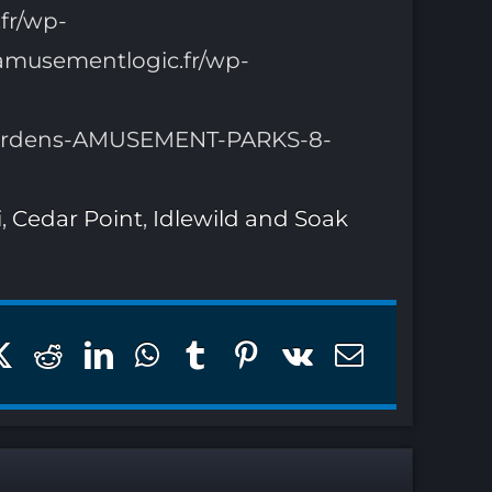
fr/wp-
/amusementlogic.fr/wp-
ligardens-AMUSEMENT-PARKS-8-
i
,
Cedar Point
,
Idlewild and Soak