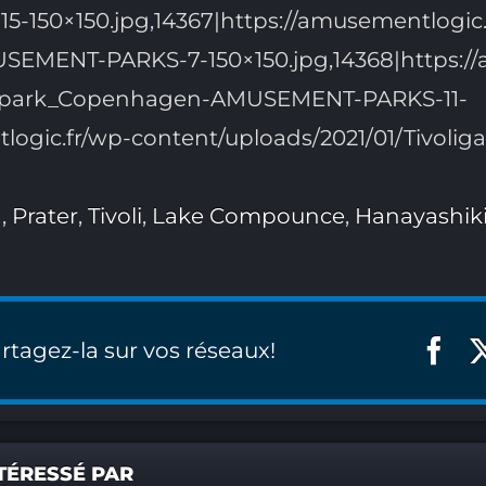
0×150.jpg,14367|https://amusementlogic.
USEMENT-PARKS-7-150×150.jpg,14368|https:/
oli_park_Copenhagen-AMUSEMENT-PARKS-11-
ntlogic.fr/wp-content/uploads/2021/01/Tivo
n
,
Prater
,
Tivoli
,
Lake Compounce
,
Hanayashik
rtagez-la sur vos réseaux!
TÉRESSÉ PAR