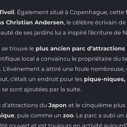
Tivoli
. Également situé à Copenhague, cette fo
s Christian Andersen
, le célèbre écrivain de
auté de ses jardins lui a inspiré l’écriture de 
 se trouve le
plus ancien parc d’attractions
ntifique local a convaincu le propriétaire du 
s
. L’événement a attiré une foule nombreuse, q
ut, c’était un endroit pour les
pique-niques,
 se sont ajoutées par la suite.
c d’attractions du
Japon
et le cinquième plus
nique
, puis comme un
zoo
. Le parc a subi un 
é rouvert et est toujours en activité aujourd’