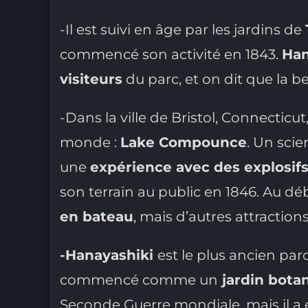
-Il est suivi en âge par les jardins de
commencé son activité en 1843.
Han
visiteurs
du parc, et on dit que la be
-Dans la ville de Bristol, Connecticut,
monde :
Lake Compounce
. Un scie
une
expérience avec des explosif
son terrain au public en 1846. Au déb
en bateau
, mais d’autres attractions
-Hanayashiki
est le plus ancien par
commencé comme un
jardin bota
Seconde Guerre mondiale, mais il a ét