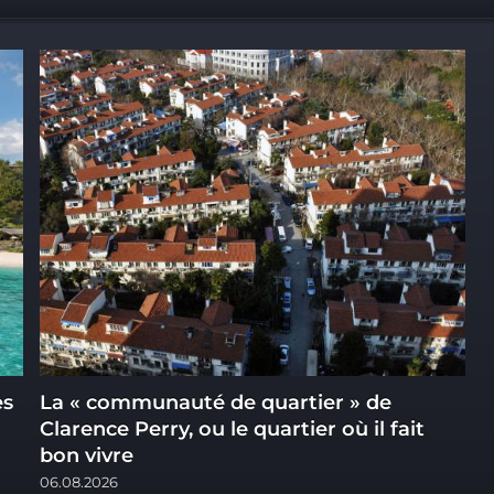
es
La « communauté de quartier » de
M
Clarence Perry, ou le quartier où il fait
î
bon vivre
0
06.08.2026