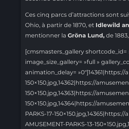
Ces cinq parcs d’attractions sont sui
Ohio, à partir de 1870, et
Idlewild a
mentionner la
Gröna Lund,
de 1883,
[cmsmasters_gallery shortcode_id= »
image_size_gallery= »full » gallery_c
animation_delay= »0″]14361|https
150×150.jpg,14362|https://amusem
150×150.jpg,14363|https://amuseme
150×150.jpg,14364|https://amuseme
PARKS-17-150×150.jpg,14365|https:
AMUSEMENT-PARKS-13-150×150.jpg,14