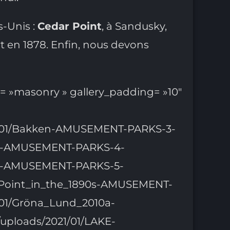
s-Unis :
Cedar Point
, à Sandusky,
rt en 1878. Enfin, nous devons
e= »masonry » gallery_padding= »10″
021/01/Bakken-AMUSEMENT-PARKS-3-
kken-AMUSEMENT-PARKS-4-
kken-AMUSEMENT-PARKS-5-
ar_Point_in_the_1890s-AMUSEMENT-
1/01/Gröna_Lund_2010a-
uploads/2021/01/LAKE-