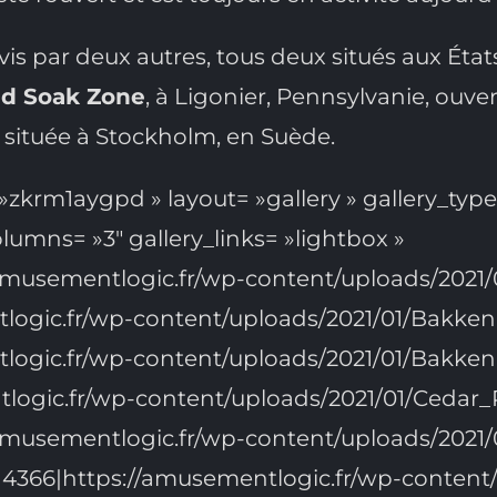
vis par deux autres, tous deux situés aux État
nd Soak Zone
, à Ligonier, Pennsylvanie, ouve
 située à Stockholm, en Suède.
zkrm1aygpd » layout= »gallery » gallery_typ
olumns= »3″ gallery_links= »lightbox »
://amusementlogic.fr/wp-content/uploads/2
entlogic.fr/wp-content/uploads/2021/01/Ba
ntlogic.fr/wp-content/uploads/2021/01/Ba
ntlogic.fr/wp-content/uploads/2021/01/Ced
//amusementlogic.fr/wp-content/uploads/202
366|https://amusementlogic.fr/wp-content/