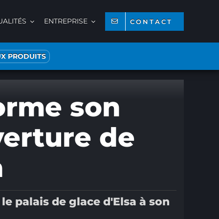
UALITÉS
ENTREPRISE
CONTACT
X PRODUITS
forme son
verture de
n
e palais de glace d'Elsa à son