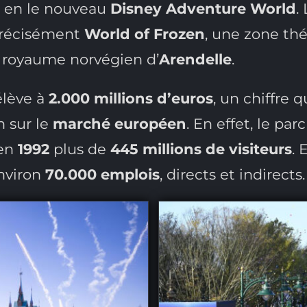
, en le nouveau
Disney Adventure World
.
précisément
World of Frozen
, une zone th
le royaume norvégien d’
Arendelle
.
élève à
2.000 millions d’euros
, un chiffre 
n sur le
marché européen
. En effet, le pa
 en
1992
plus de
445 millions de visiteurs
. 
environ
70.000 emplois
, directs et indirects.