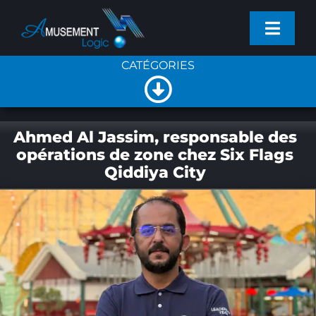
Passer
Toggl
au
Navig
contenu
CATÉGORIES
PROJETS
Toggle
SERVICES
NOUVELLES GÉNÉRALES
Navigation
Ahmed Al Jassim, responsable des
opérations de zone chez Six Flags
PRODUITS
Qiddiya City
NOUVELLES DE L’ENTREPRISE
ACTUALITÉS
NOUVEAUX PRODUITS
ENTREPRISE
CONTACT