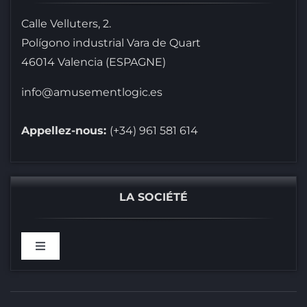
Calle Velluters, 2.
Polígono industrial Vara de Quart
46014 Valencia (ESPAGNE)
info@amusementlogic.es
Appellez-nous:
(+34) 961 581 614
LA SOCIÉTÉ
Toggle
Navigation
BIENVENUS CHEZ