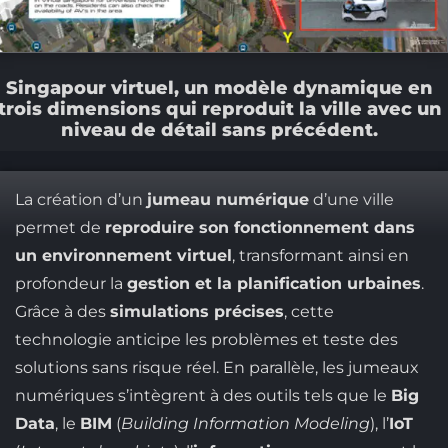
Singapour virtuel, un modèle dynamique en
trois dimensions qui reproduit la ville avec un
niveau de détail sans précédent.
La création d’un
jumeau numérique
d’une ville
permet de
reproduire son fonctionnement dans
un environnement virtuel
, transformant ainsi en
profondeur la
gestion et la planification urbaines
.
Grâce à des
simulations précises
, cette
technologie anticipe les problèmes et teste des
solutions sans risque réel. En parallèle, les jumeaux
numériques s’intègrent à des outils tels que le
Big
Data
, le
BIM
(
Building Information Modeling
), l’
IoT