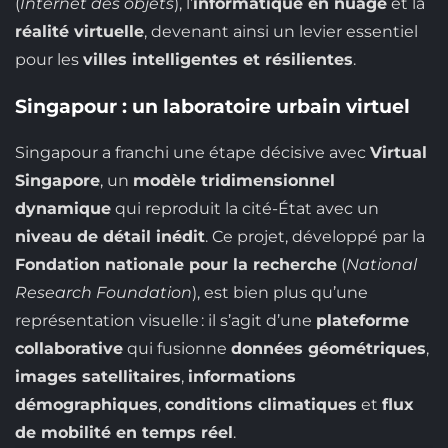
(
Internet des objets
), l’
informatique en nuage
et la
réalité virtuelle
, devenant ainsi un levier essentiel
pour les
villes intelligentes et résilientes
.
Singapour : un laboratoire urbain virtuel
Singapour a franchi une étape décisive avec
Virtual
Singapore
, un
modèle tridimensionnel
dynamique
qui reproduit la cité-État avec un
niveau de détail inédit
. Ce projet, développé par la
Fondation nationale pour la recherche
(
National
Research Foundation
), est bien plus qu’une
représentation visuelle : il s’agit d’une
plateforme
collaborative
qui fusionne
données géométriques
,
images satellitaires
,
informations
démographiques
,
conditions climatiques
et
flux
de mobilité en temps réel
.