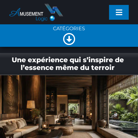
Passer
Toggl
au
Navig
contenu
CATÉGORIES
PROJETS
Toggle
SERVICES
NOUVELLES GÉNÉRALES
Navigation
Une expérience qui s’inspire de
l’essence même du terroir
PRODUITS
NOUVELLES DE L’ENTREPRISE
ACTUALITÉS
NOUVEAUX PRODUITS
ENTREPRISE
CONTACT