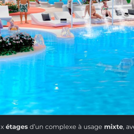
ix
étages
d’un complexe à usage
mixte
, a