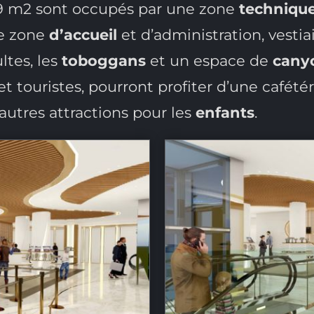
9 m2 sont occupés par une zone
techniqu
e zone
d’accueil
et d’administration, vestia
ltes, les
toboggans
et un espace de
cany
x et touristes, pourront profiter d’une cafét
’autres attractions pour les
enfants
.